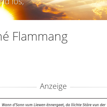
nd los,
né Flammang
Anzeige