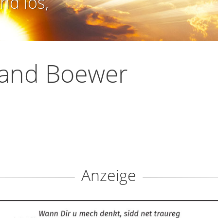
nd los,
land Boewer
Anzeige