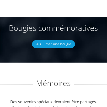
Bougies commémoratives
Allumer une bougie
Mémoires
Des souvenirs spéciaux devraient être partagés.