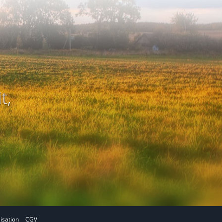
t,
lisation
CGV