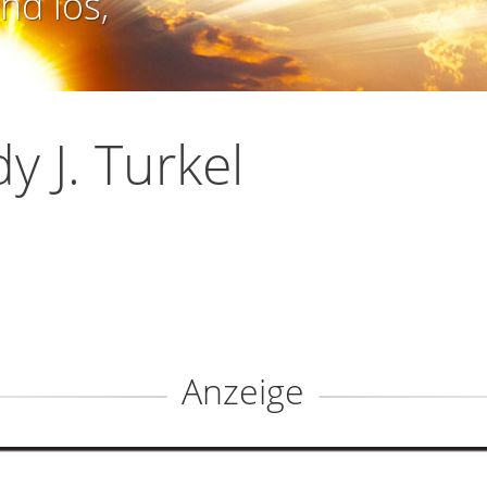
nd los,
y J. Turkel
Anzeige