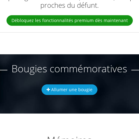
proches du défunt.
Débloquez les fonctionnalités premium dès maintenant
Bougies commémoratives
Allumer une bougie