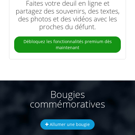
Faites votre deuil en ligne et
partagez des souvenirs, des textes,
des photos et des vidéos avec les
proches du défunt.
Débloquez les fonctionnalités premium dès
maintenant
Bougies
commémoratives
Allumer une bougie