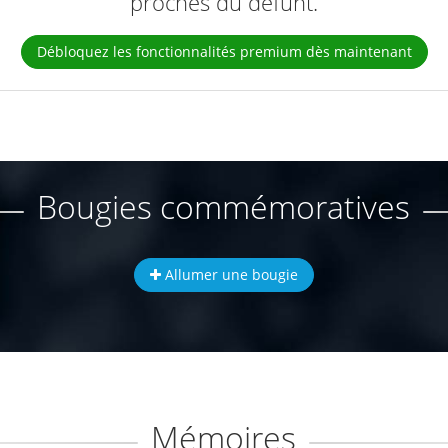
proches du défunt.
Débloquez les fonctionnalités premium dès maintenant
Bougies commémoratives
Allumer une bougie
Mémoires