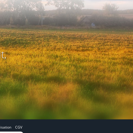
t,
lisation
CGV