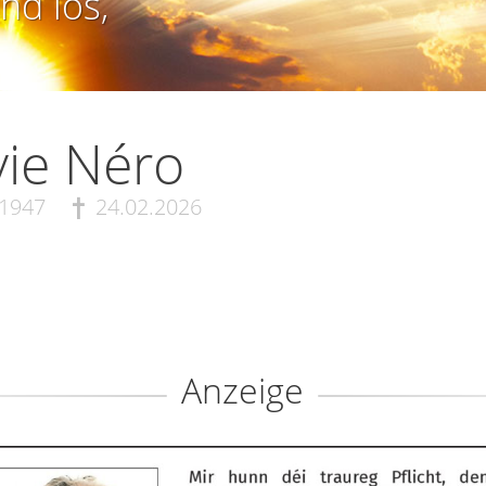
nd los,
vie Néro
.1947
24.02.2026
Anzeige