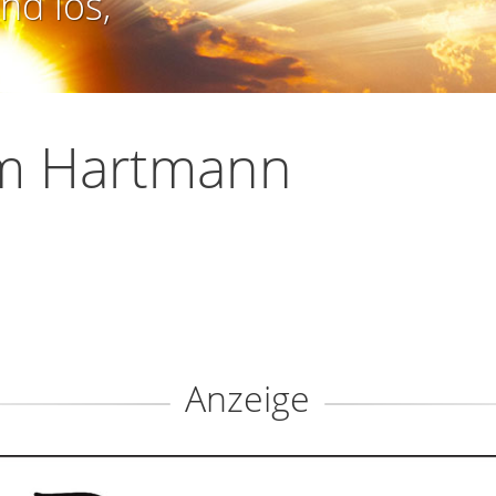
nd los,
m Hartmann
Anzeige