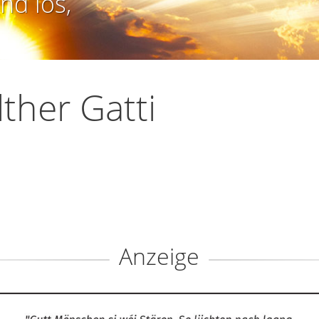
nd los,
ther Gatti
Anzeige