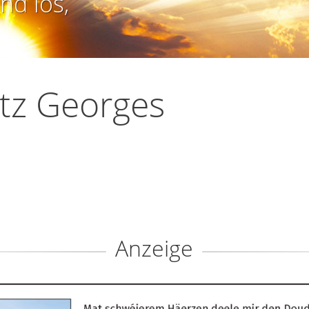
nd los,
tz Georges
Anzeige