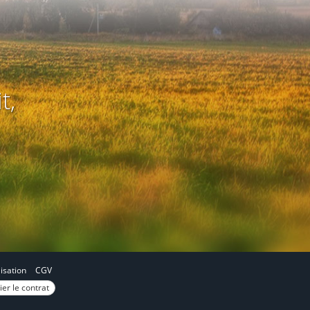
t,
lisation
CGV
ier le contrat