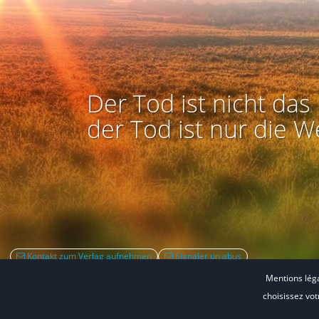
Der Tod ist nicht das 
der Tod ist nur die W
Kontakt zum Verlag aufnehmen
Signaler un abus
Mentions lég
choisissez vo