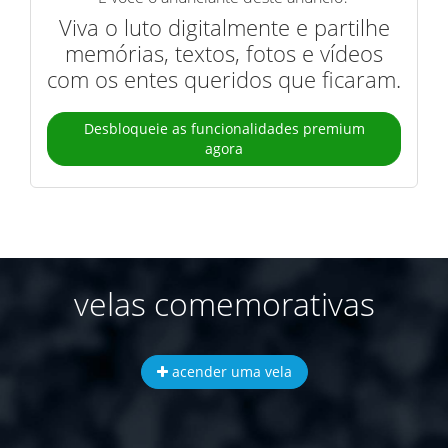
Viva o luto digitalmente e partilhe
memórias, textos, fotos e vídeos
com os entes queridos que ficaram.
Desbloqueie as funcionalidades premium
agora
velas comemorativas
acender uma vela