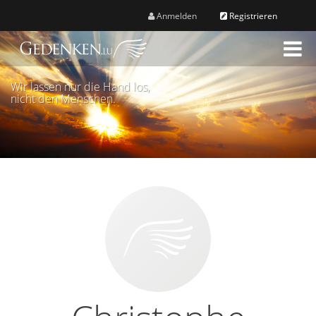
Anmelden
Registrieren
M
e
n
Wir lassen nur die Hand los,
ü
nicht den Menschen.