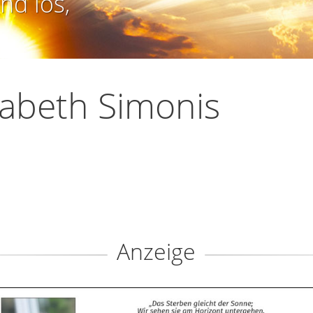
nd los,
sabeth Simonis
Anzeige