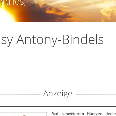
nd los,
sy Antony-Bindels
Anzeige