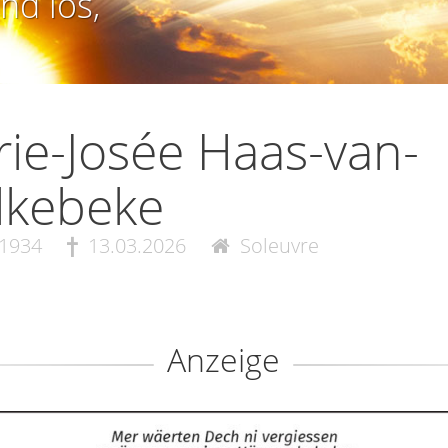
nd los,
ie-Josée Haas-van-
lkebeke
.1934
13.03.2026
Soleuvre
Anzeige