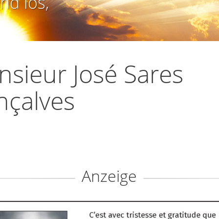
nd los,
sieur José Sares
nçalves
Anzeige