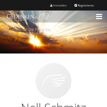
Anmelden
Registrieren
M
e
n
Wir lassen nur die Hand los,
ü
nicht den Menschen.