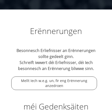
Erënnerungen
Besonnesch Erliefnisser an Erënnerungen
sollte gedeelt ginn.
Schreift iwwert déi Erliefnisser, déi Iech
besonnesch an Erënnerung bliwwe sinn.
Mellt Iech w.e.g. un, fir eng Erënnerung
anzedroen
méi Gedenksäiten