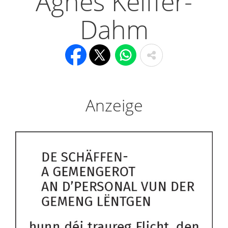
Agnes Keiffer-
Dahm
Anzeige