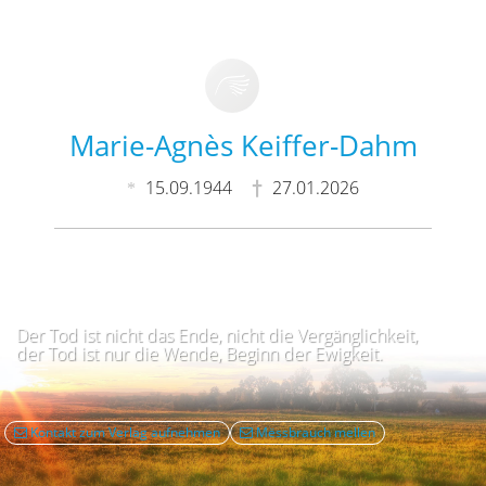
Marie-Agnès Keiffer-Dahm
15.09.1944
27.01.2026
Der Tod ist nicht das Ende, nicht die Vergänglichkeit,
der Tod ist nur die Wende, Beginn der Ewigkeit.
Kontakt zum Verlag aufnehmen
Mëssbrauch mellen