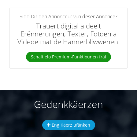
Sidd Dir den Annonceur vun dëser Annonce?
Trauert digital a deelt
Erënnerungen, Texter, Fotoen a
Videoe mat de Hannerbliwwenen.
Schalt elo Premium-Funktiounen fräi
Gedenkkäerzen
Eng Käerz ufänken