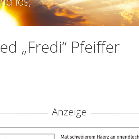
nd los,
red „Fredi“ Pfeiffer
Anzeige