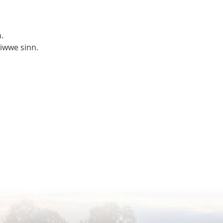
.
liwwe sinn.