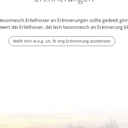
Besonnesch Erliefnisser an Erënnerungen sollte gedeelt ginn
wwert déi Erliefnisser, déi Iech besonnesch an Erënnerung b
Mellt Iech w.e.g. un, fir eng Erënnerung anzedroen