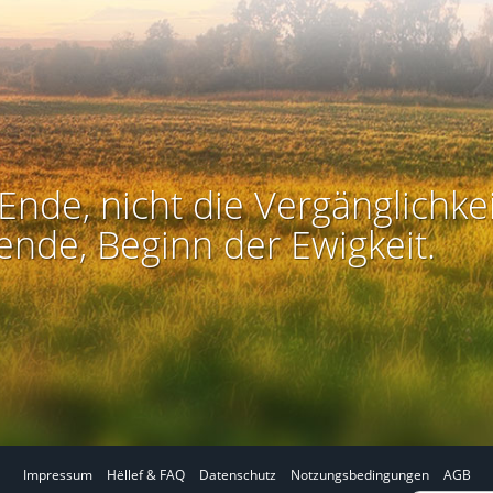
Ende, nicht die Vergänglichkei
ende, Beginn der Ewigkeit.
Impressum
Hëllef & FAQ
Datenschutz
Notzungsbedingungen
AGB