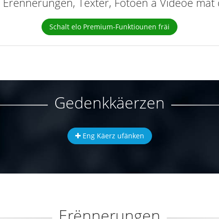
elt Erënnerungen, Texter, Fotoen a Videoe ma
Schalt elo Premium-Funktiounen fräi
Gedenkkäerzen
Eng Käerz ufänken
Erënnerungen