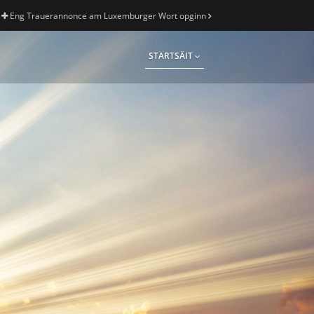
Eng Trauerannonce am Luxemburger Wort opginn
STARTSÄIT