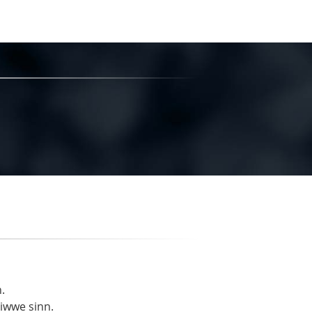
.
liwwe sinn.