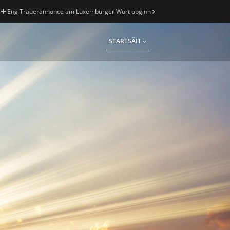
Eng Trauerannonce am Luxemburger Wort opginn
STARTSÄIT