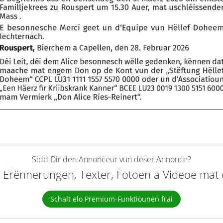
Sidd Dir den Annonceur vun dëser Annonce?
elt Erënnerungen, Texter, Fotoen a Videoe ma
Schalt elo Premium-Funktiounen fräi