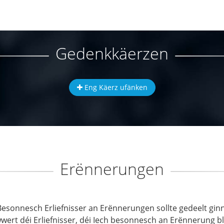
Gedenkkäerzen
Eng Käerz ufänken
Erënnerungen
Besonnesch Erliefnisser an Erënnerungen sollte gedeelt ginn
wwert déi Erliefnisser, déi Iech besonnesch an Erënnerung b