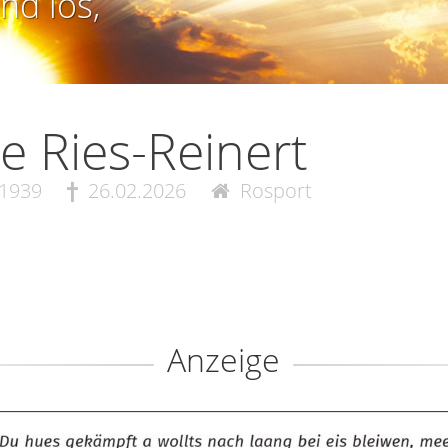
nd los,
ce Ries-Reinert
.1939
26.02.2026
Rosport
Anzeige