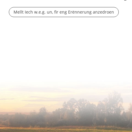
Mellt Iech w.e.g. un, fir eng Erënnerung anzedroen