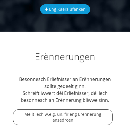
Eng Käerz ufänken
Erënnerungen
Besonnesch Erliefnisser an Erënnerungen
sollte gedeelt ginn.
Schreift iwwert déi Erliefnisser, déi Iech
besonnesch an Erënnerung bliwwe sinn.
Mellt Iech w.e.g. un, fir eng Erënnerung
anzedroen