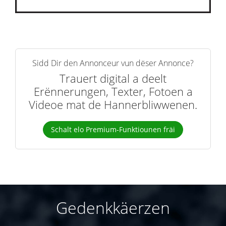
Sidd Dir den Annonceur vun dëser Annonce?
Trauert digital a deelt
Erënnerungen, Texter, Fotoen a
Videoe mat de Hannerbliwwenen.
Schalt elo Premium-Funktiounen fräi
Gedenkkäerzen