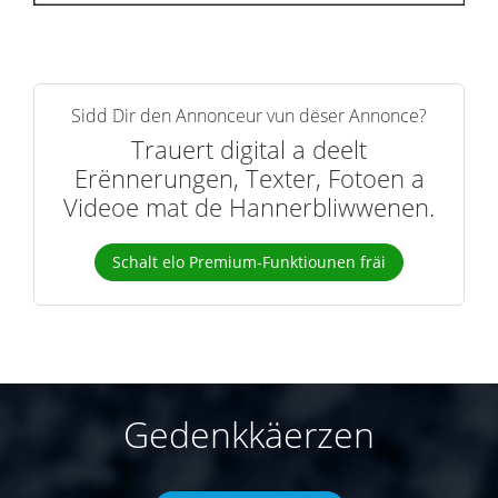
Sidd Dir den Annonceur vun dëser Annonce?
Trauert digital a deelt
Erënnerungen, Texter, Fotoen a
Videoe mat de Hannerbliwwenen.
Schalt elo Premium-Funktiounen fräi
Gedenkkäerzen