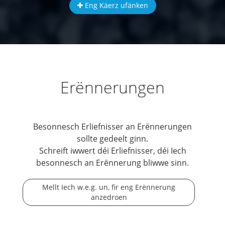
Eng Käerz ufänken
Erënnerungen
Besonnesch Erliefnisser an Erënnerungen
sollte gedeelt ginn.
Schreift iwwert déi Erliefnisser, déi Iech
besonnesch an Erënnerung bliwwe sinn.
Mellt Iech w.e.g. un, fir eng Erënnerung
anzedroen