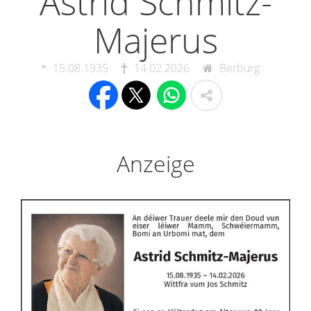
Astrid Schmitz-
Majerus
15.08.1935
14.02.2026
Berburg
Anzeige