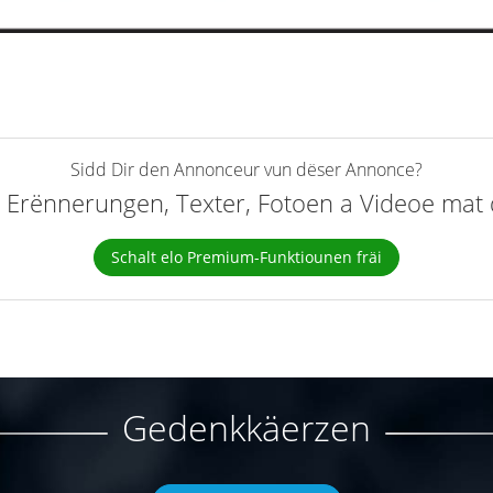
Sidd Dir den Annonceur vun dëser Annonce?
elt Erënnerungen, Texter, Fotoen a Videoe ma
Schalt elo Premium-Funktiounen fräi
Gedenkkäerzen