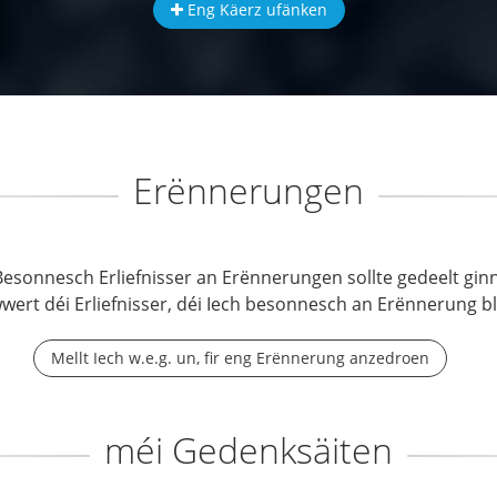
Eng Käerz ufänken
Erënnerungen
Besonnesch Erliefnisser an Erënnerungen sollte gedeelt ginn
wwert déi Erliefnisser, déi Iech besonnesch an Erënnerung b
Mellt Iech w.e.g. un, fir eng Erënnerung anzedroen
méi Gedenksäiten