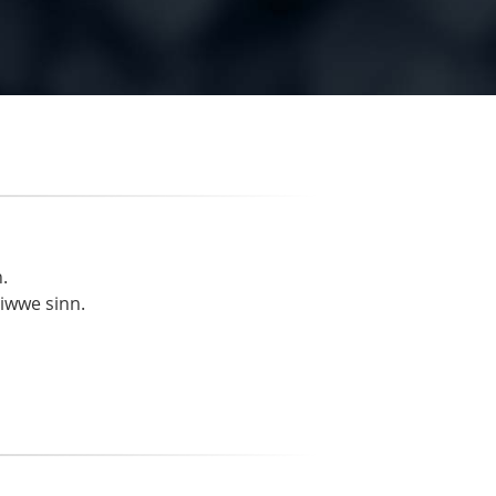
.
liwwe sinn.