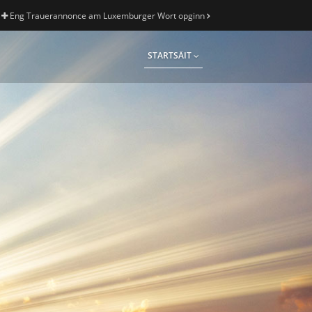
Eng Trauerannonce am Luxemburger Wort opginn
STARTSÄIT