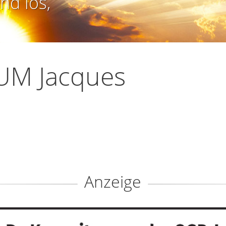
nd los,
UM Jacques
Anzeige