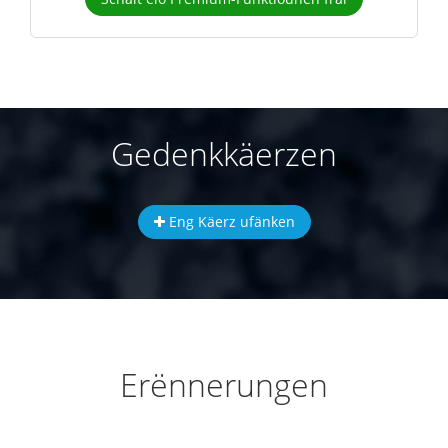
Gedenkkäerzen
Eng Käerz ufänken
Erënnerungen