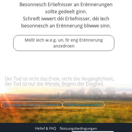
Besonnesch Erliefnisser an Erënnerungen
sollte gedeelt ginn.
Schreift iwwert déi Erliefnisser, déi Iech
besonnesch an Erënnerung bliwwe sinn.
Mellt Iech w.e.g. un, fir eng Erënnerung
anzedroen
Der Tod ist nicht das Ende, nicht die Vergänglichkeit,
der Tod ist nur die Wende, Beginn der Ewigkeit.
Kontakt zum Verlag aufnehmen
Mëssbrauch mellen
Hëllef & FAQ
Notzungsbedingungen