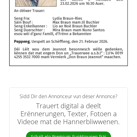
Sidd Dir den Annonceur vun dëser Annonce?
Trauert digital a deelt
Erënnerungen, Texter, Fotoen a
Videoe mat de Hannerbliwwenen.
Schalt elo Premium-Funktiounen fräi