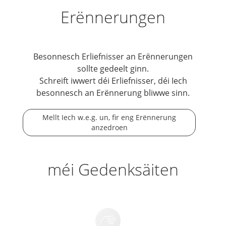
Erënnerungen
Besonnesch Erliefnisser an Erënnerungen
sollte gedeelt ginn.
Schreift iwwert déi Erliefnisser, déi Iech
besonnesch an Erënnerung bliwwe sinn.
Mellt Iech w.e.g. un, fir eng Erënnerung
anzedroen
méi Gedenksäiten