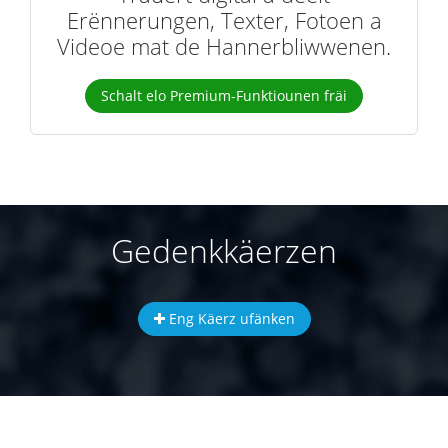
Erënnerungen, Texter, Fotoen a
Videoe mat de Hannerbliwwenen.
Schalt elo Premium-Funktiounen fräi
Gedenkkäerzen
Eng Käerz ufänken