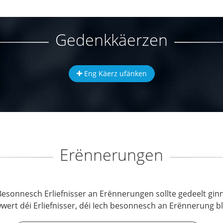
Gedenkkäerzen
Eng Käerz ufänken
Erënnerungen
Besonnesch Erliefnisser an Erënnerungen sollte gedeelt ginn
wwert déi Erliefnisser, déi Iech besonnesch an Erënnerung b