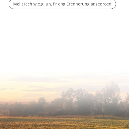
Mellt Iech w.e.g. un, fir eng Erënnerung anzedroen