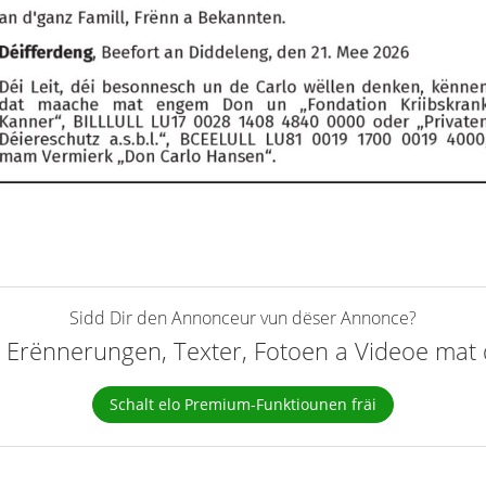
Sidd Dir den Annonceur vun dëser Annonce?
elt Erënnerungen, Texter, Fotoen a Videoe ma
Schalt elo Premium-Funktiounen fräi