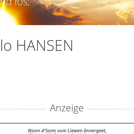
nd los,
rlo HANSEN
Anzeige