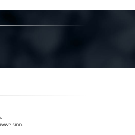
.
liwwe sinn.