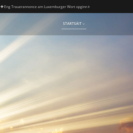
Eng Trauerannonce am Luxemburger Wort opginn
STARTSÄIT