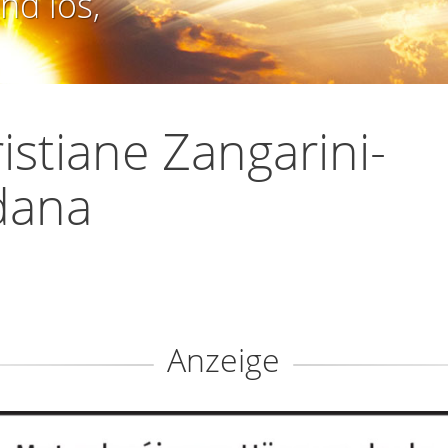
nd los,
istiane Zangarini-
dana
Anzeige