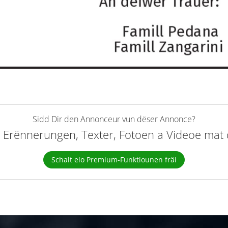
Sidd Dir den Annonceur vun dëser Annonce?
elt Erënnerungen, Texter, Fotoen a Videoe ma
Schalt elo Premium-Funktiounen fräi