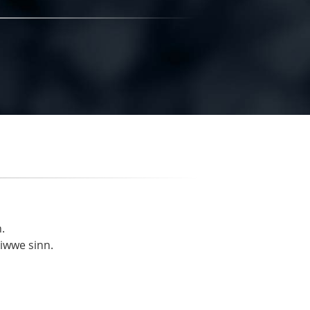
.
liwwe sinn.