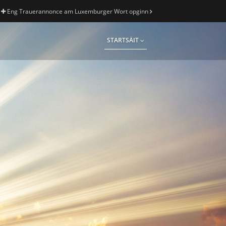
Eng Trauerannonce am Luxemburger Wort opginn
STARTSÄIT