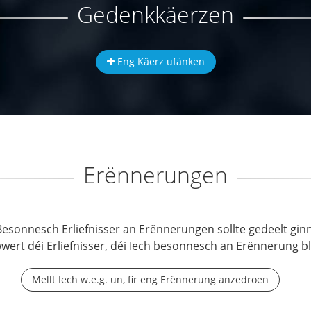
Gedenkkäerzen
Eng Käerz ufänken
Erënnerungen
Besonnesch Erliefnisser an Erënnerungen sollte gedeelt ginn
wwert déi Erliefnisser, déi Iech besonnesch an Erënnerung b
Mellt Iech w.e.g. un, fir eng Erënnerung anzedroen