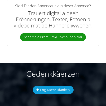
Sidd Dir den Annonceur vun dëser Annonce?
Trauert digital a deelt
Erënnerungen, Texter, Fotoen a
Videoe mat de Hannerbliwwenen.
Schalt elo Premium-Funktiounen fräi
Gedenkkäerzen
Eng Käerz ufänken