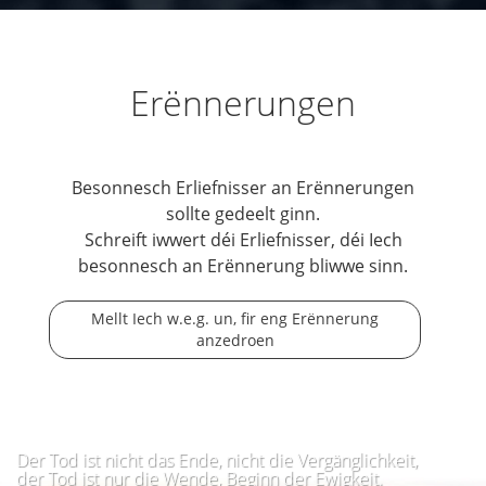
Erënnerungen
Besonnesch Erliefnisser an Erënnerungen
sollte gedeelt ginn.
Schreift iwwert déi Erliefnisser, déi Iech
besonnesch an Erënnerung bliwwe sinn.
Mellt Iech w.e.g. un, fir eng Erënnerung
anzedroen
Der Tod ist nicht das Ende, nicht die Vergänglichkeit,
der Tod ist nur die Wende, Beginn der Ewigkeit.