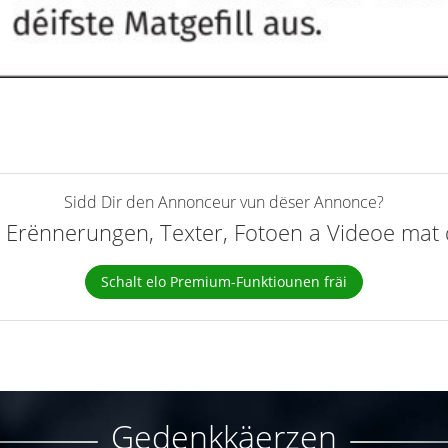
Sidd Dir den Annonceur vun dëser Annonce?
elt Erënnerungen, Texter, Fotoen a Videoe ma
Schalt elo Premium-Funktiounen fräi
Gedenkkäerzen