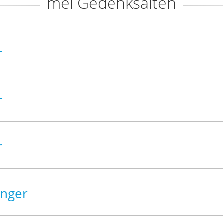
méi Gedenksäiten
r
r
r
inger