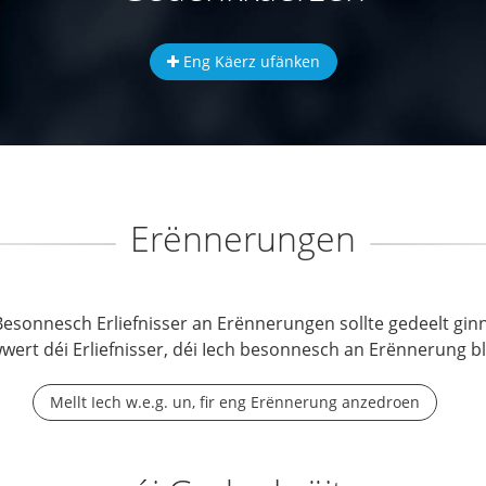
Eng Käerz ufänken
Erënnerungen
Besonnesch Erliefnisser an Erënnerungen sollte gedeelt ginn
wwert déi Erliefnisser, déi Iech besonnesch an Erënnerung b
Mellt Iech w.e.g. un, fir eng Erënnerung anzedroen