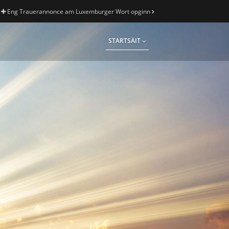
Eng Trauerannonce am Luxemburger Wort opginn
STARTSÄIT