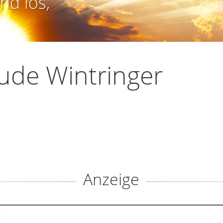
nd los,
ude Wintringer
Anzeige