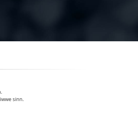
.
liwwe sinn.