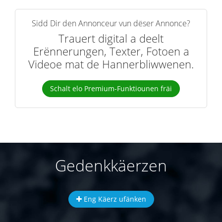
Sidd Dir den Annonceur vun dëser Annonce?
Trauert digital a deelt
Erënnerungen, Texter, Fotoen a
Videoe mat de Hannerbliwwenen.
Schalt elo Premium-Funktiounen fräi
Gedenkkäerzen
Eng Käerz ufänken