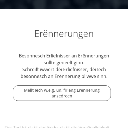
Erënnerungen
Besonnesch Erliefnisser an Erënnerungen
sollte gedeelt ginn.
Schreift iwwert déi Erliefnisser, déi Iech
besonnesch an Erënnerung bliwwe sinn.
Mellt Iech w.e.g. un, fir eng Erënnerung
anzedroen
Der Tod ist nicht das Ende, nicht die Vergänglichkeit,