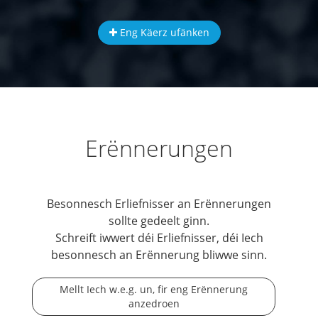
Eng Käerz ufänken
Erënnerungen
Besonnesch Erliefnisser an Erënnerungen
sollte gedeelt ginn.
Schreift iwwert déi Erliefnisser, déi Iech
besonnesch an Erënnerung bliwwe sinn.
Mellt Iech w.e.g. un, fir eng Erënnerung
anzedroen