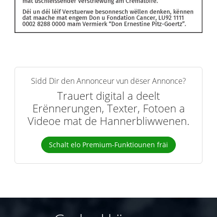
Sidd Dir den Annonceur vun dëser Annonce?
Trauert digital a deelt
Erënnerungen, Texter, Fotoen a
Videoe mat de Hannerbliwwenen.
Schalt elo Premium-Funktiounen fräi