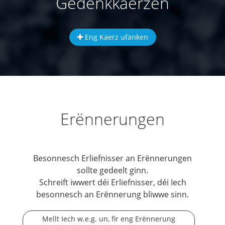
Gedenkkäerzen
Eng Käerz ufänken
Erënnerungen
Besonnesch Erliefnisser an Erënnerungen
sollte gedeelt ginn.
Schreift iwwert déi Erliefnisser, déi Iech
besonnesch an Erënnerung bliwwe sinn.
Mellt Iech w.e.g. un, fir eng Erënnerung