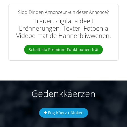
Sidd Dir den Annonceur vun dëser Annonce?
Trauert digital a deelt
Erënnerungen, Texter, Fotoen a
Videoe mat de Hannerbliwwenen.
Schalt elo Premium-Funktiounen fräi
Gedenkkäerzen
Eng Käerz ufänken