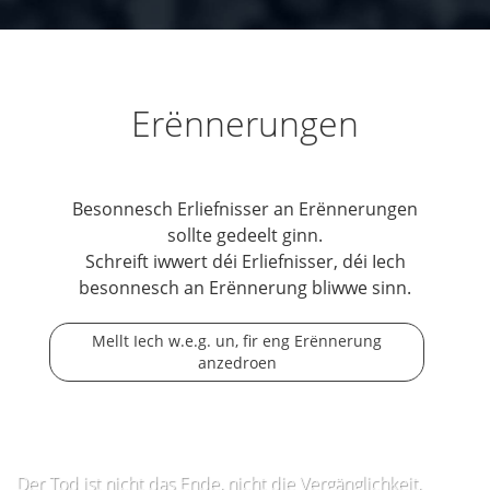
Erënnerungen
Besonnesch Erliefnisser an Erënnerungen
sollte gedeelt ginn.
Schreift iwwert déi Erliefnisser, déi Iech
besonnesch an Erënnerung bliwwe sinn.
Mellt Iech w.e.g. un, fir eng Erënnerung
anzedroen
Der Tod ist nicht das Ende, nicht die Vergänglichkeit,