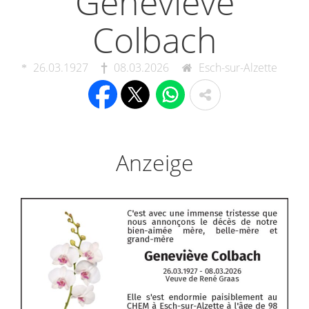
Geneviève
Colbach
26.03.1927
08.03.2026
Esch-sur-Alzette
Anzeige