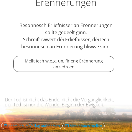
Erënnerungen
Besonnesch Erliefnisser an Erënnerungen
sollte gedeelt ginn.
Schreift iwwert déi Erliefnisser, déi Iech
besonnesch an Erënnerung bliwwe sinn.
Mellt Iech w.e.g. un, fir eng Erënnerung
anzedroen
Der Tod ist nicht das Ende, nicht die Vergänglichkeit,
der Tod ist nur die Wende, Beginn der Ewigkeit.
Kontakt zum Verlag aufnehmen
Mëssbrauch mellen