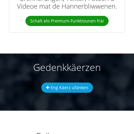
Videoe mat de Hannerbliwwenen.
Schalt elo Premium-Funktiounen fräi
Gedenkkäerzen
Eng Käerz ufänken