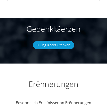
Gedenkkäerzen
Eng Käerz ufänken
Erënnerungen
Besonnesch Erliefnisser an Erënnerungen