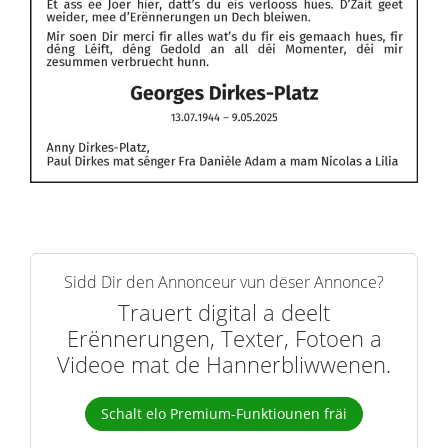
Sidd Dir den Annonceur vun dëser Annonce?
Trauert digital a deelt
Erënnerungen, Texter, Fotoen a
Videoe mat de Hannerbliwwenen.
Schalt elo Premium-Funktiounen fräi