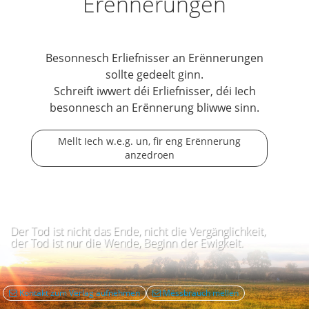
Erënnerungen
Besonnesch Erliefnisser an Erënnerungen
sollte gedeelt ginn.
Schreift iwwert déi Erliefnisser, déi Iech
besonnesch an Erënnerung bliwwe sinn.
Mellt Iech w.e.g. un, fir eng Erënnerung
anzedroen
Der Tod ist nicht das Ende, nicht die Vergänglichkeit,
der Tod ist nur die Wende, Beginn der Ewigkeit.
Kontakt zum Verlag aufnehmen
Mëssbrauch mellen