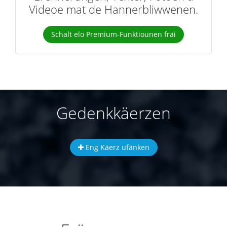
Videoe mat de Hannerbliwwenen.
Schalt elo Premium-Funktiounen fräi
Gedenkkäerzen
Eng Käerz ufänken