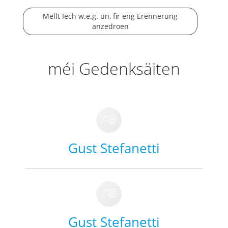
Mellt Iech w.e.g. un, fir eng Erënnerung
anzedroen
méi Gedenksäiten
Gust Stefanetti
Gust Stefanetti