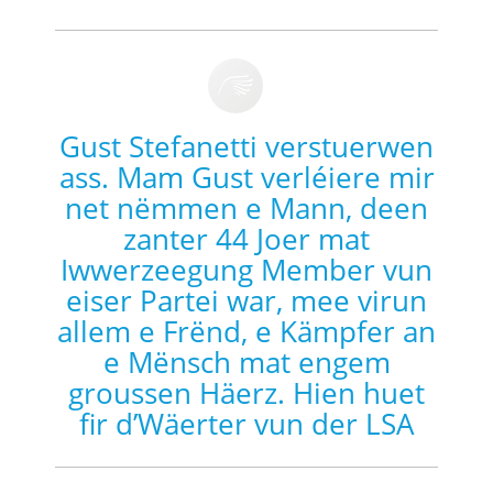
Gust Stefanetti verstuerwen
ass. Mam Gust verléiere mir
net nëmmen e Mann, deen
zanter 44 Joer mat
Iwwerzeegung Member vun
eiser Partei war, mee virun
allem e Frënd, e Kämpfer an
e Mënsch mat engem
groussen Häerz. Hien huet
fir d’Wäerter vun der LSA