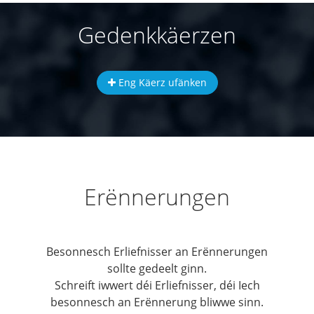
Gedenkkäerzen
Eng Käerz ufänken
Erënnerungen
Besonnesch Erliefnisser an Erënnerungen
sollte gedeelt ginn.
Schreift iwwert déi Erliefnisser, déi Iech
besonnesch an Erënnerung bliwwe sinn.