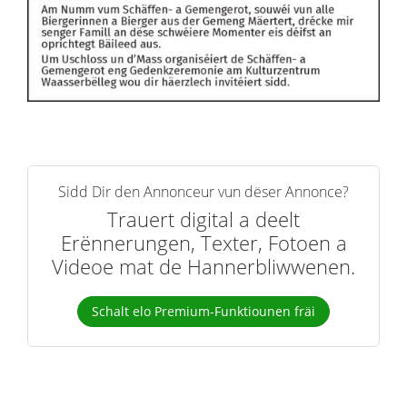
Sidd Dir den Annonceur vun dëser Annonce?
Trauert digital a deelt
Erënnerungen, Texter, Fotoen a
Videoe mat de Hannerbliwwenen.
Schalt elo Premium-Funktiounen fräi