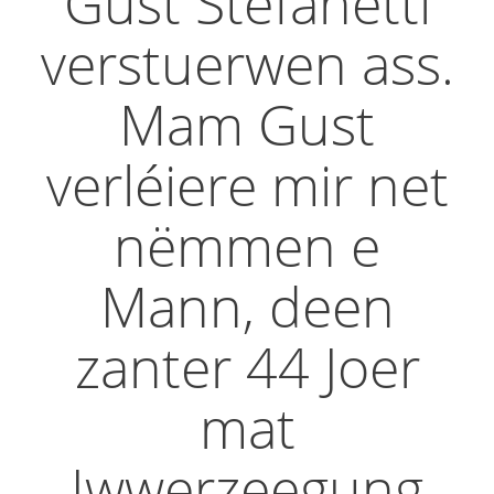
Gust Stefanetti
verstuerwen ass.
Mam Gust
verléiere mir net
nëmmen e
Mann, deen
zanter 44 Joer
mat
Iwwerzeegung