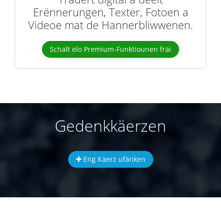
Erënnerungen, Texter, Fotoen a
Videoe mat de Hannerbliwwenen.
Schalt elo Premium-Funktiounen fräi
Gedenkkäerzen
Eng Käerz ufänken