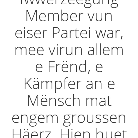
Member vun
eiser Partei war,
mee virun allem
e Frënd, e
Kämpfer an e
Mënsch mat
engem groussen
Häerz. Hien huet