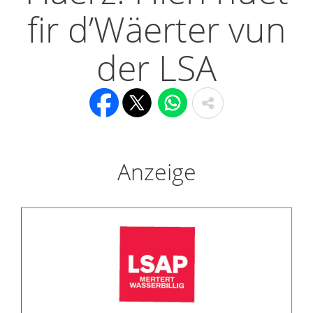
fir d’Wäerter vun
der LSA
Anzeige