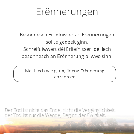
Erënnerungen
Besonnesch Erliefnisser an Erënnerungen
sollte gedeelt ginn.
Schreift iwwert déi Erliefnisser, déi Iech
besonnesch an Erënnerung bliwwe sinn.
Mellt Iech w.e.g. un, fir eng Erënnerung
anzedroen
Der Tod ist nicht das Ende, nicht die Vergänglichkeit,
der Tod ist nur die Wende, Beginn der Ewigkeit.