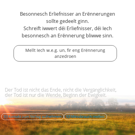
Besonnesch Erliefnisser an Erënnerungen
sollte gedeelt ginn.
Schreift iwwert déi Erliefnisser, déi Iech
besonnesch an Erënnerung bliwwe sinn.
Mellt Iech w.e.g. un, fir eng Erënnerung
anzedroen
Der Tod ist nicht das Ende, nicht die Vergänglichkeit,
der Tod ist nur die Wende, Beginn der Ewigkeit.
Kontakt zum Verlag aufnehmen
Mëssbrauch mellen