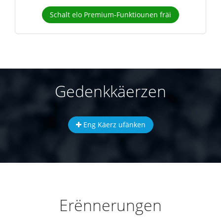
Schalt elo Premium-Funktiounen fräi
Gedenkkäerzen
Eng Käerz ufänken
Erënnerungen