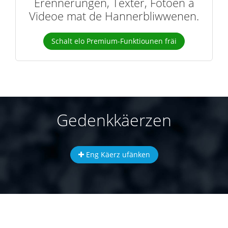
Erënnerungen, Texter, Fotoen a
Videoe mat de Hannerbliwwenen.
Schalt elo Premium-Funktiounen fräi
Gedenkkäerzen
Eng Käerz ufänken