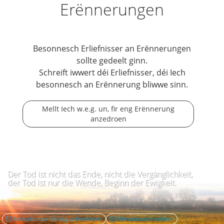
Erënnerungen
Besonnesch Erliefnisser an Erënnerungen
sollte gedeelt ginn.
Schreift iwwert déi Erliefnisser, déi Iech
besonnesch an Erënnerung bliwwe sinn.
Mellt Iech w.e.g. un, fir eng Erënnerung
anzedroen
Der Tod ist nicht das Ende, nicht die Vergänglichkeit,
der Tod ist nur die Wende, Beginn der Ewigkeit.
Kontakt zum Verlag aufnehmen
Mëssbrauch mellen