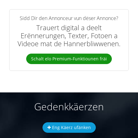
Sidd Dir den Annonceur vun dëser Annonce?
Trauert digital a deelt
Erënnerungen, Texter, Fotoen a
Videoe mat de Hannerbliwwenen.
Schalt elo Premium-Funktiounen fräi
Gedenkkäerzen
Eng Käerz ufänken