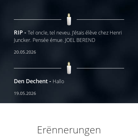
RIP
Tel oncle, tel neveu. J’étais élève chez Henri
Juncker. Pensée émue. JOEL BEREND
20.05.2026
Den Dechent
Hallo
19.05.2026
Erënnerungen