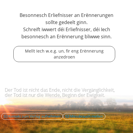
Besonnesch Erliefnisser an Erënnerungen
sollte gedeelt ginn.
Schreift iwwert déi Erliefnisser, déi Iech
besonnesch an Erënnerung bliwwe sinn.
Mellt Iech w.e.g. un, fir eng Erënnerung
anzedroen
Der Tod ist nicht das Ende, nicht die Vergänglichkeit,
der Tod ist nur die Wende, Beginn der Ewigkeit.
Kontakt zum Verlag aufnehmen
Mëssbrauch mellen