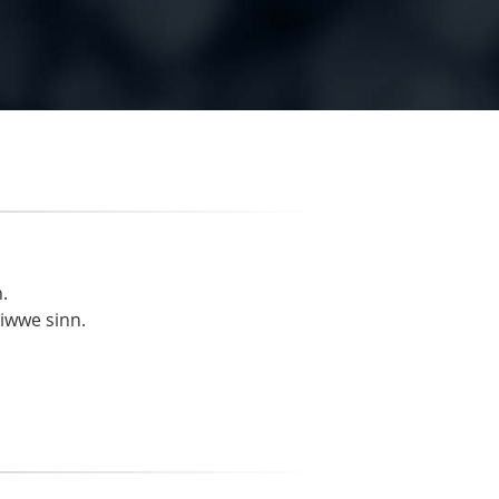
.
liwwe sinn.