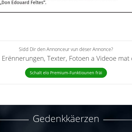
Sidd Dir den Annonceur vun dëser Annonce?
elt Erënnerungen, Texter, Fotoen a Videoe ma
Schalt elo Premium-Funktiounen fräi
Gedenkkäerzen