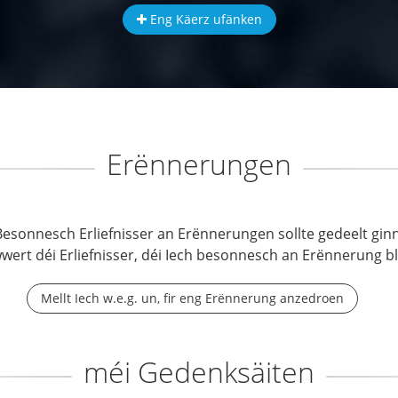
Eng Käerz ufänken
Erënnerungen
Besonnesch Erliefnisser an Erënnerungen sollte gedeelt ginn
wwert déi Erliefnisser, déi Iech besonnesch an Erënnerung b
Mellt Iech w.e.g. un, fir eng Erënnerung anzedroen
méi Gedenksäiten