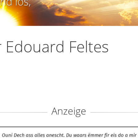
nd los,
 Edouard Feltes
Anzeige