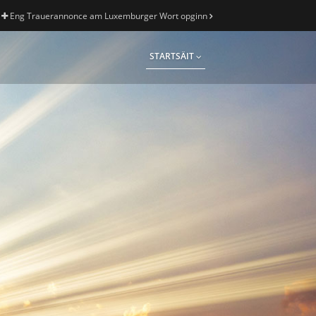
Eng Trauerannonce am Luxemburger Wort opginn
STARTSÄIT