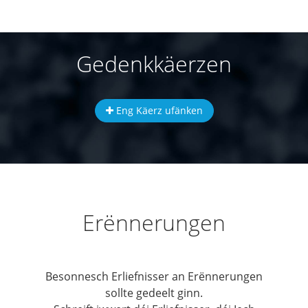
Gedenkkäerzen
Eng Käerz ufänken
Erënnerungen
Besonnesch Erliefnisser an Erënnerungen
sollte gedeelt ginn.