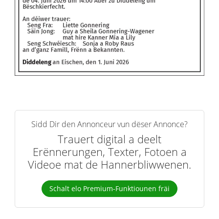
Sidd Dir den Annonceur vun dëser Annonce?
Trauert digital a deelt
Erënnerungen, Texter, Fotoen a
Videoe mat de Hannerbliwwenen.
Schalt elo Premium-Funktiounen fräi