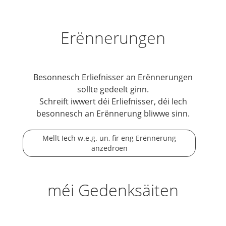
Erënnerungen
Besonnesch Erliefnisser an Erënnerungen
sollte gedeelt ginn.
Schreift iwwert déi Erliefnisser, déi Iech
besonnesch an Erënnerung bliwwe sinn.
Mellt Iech w.e.g. un, fir eng Erënnerung
anzedroen
méi Gedenksäiten