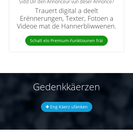
Sidd Dir den Annonceur vun dëser Annonce?
Trauert digital a deelt
Erënnerungen, Texter, Fotoen a
Videoe mat de Hannerbliwwenen.
Schalt elo Premium-Funktiounen fräi
Gedenkkäerzen
Eng Käerz ufänken