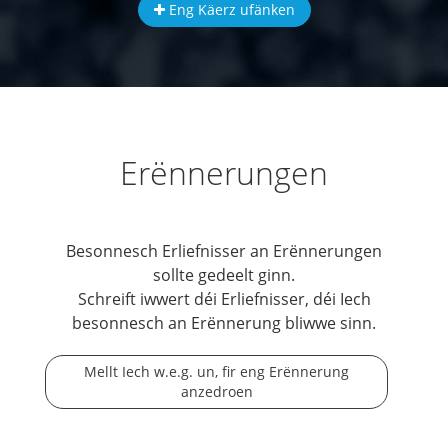
Eng Käerz ufänken
Erënnerungen
Besonnesch Erliefnisser an Erënnerungen
sollte gedeelt ginn.
Schreift iwwert déi Erliefnisser, déi Iech
besonnesch an Erënnerung bliwwe sinn.
Mellt Iech w.e.g. un, fir eng Erënnerung
anzedroen