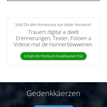
Sidd Dir den Annonceur vun dëser Annonce?
Trauert digital a deelt
Erënnerungen, Texter, Fotoen a
Videoe mat de Hannerbliwwenen.
Schalt elo Premium-Funktiounen fräi
Gedenkkäerzen