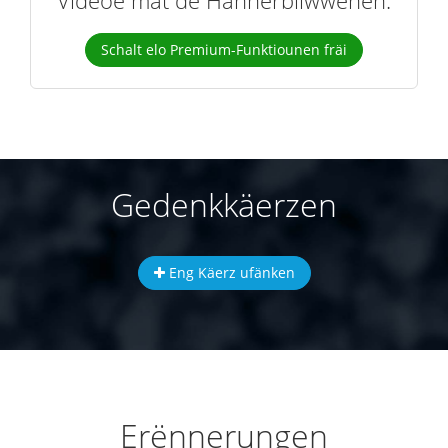
Videoe mat de Hannerbliwwenen.
Schalt elo Premium-Funktiounen fräi
Gedenkkäerzen
Eng Käerz ufänken
Erënnerungen