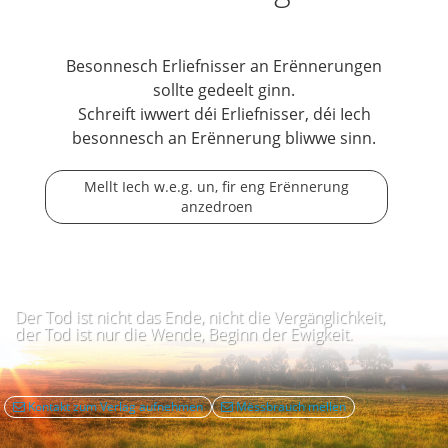
Besonnesch Erliefnisser an Erënnerungen
sollte gedeelt ginn.
Schreift iwwert déi Erliefnisser, déi Iech
besonnesch an Erënnerung bliwwe sinn.
Mellt Iech w.e.g. un, fir eng Erënnerung
anzedroen
Der Tod ist nicht das Ende, nicht die Vergänglichkeit,
der Tod ist nur die Wende, Beginn der Ewigkeit.
Kontakt zum Verlag aufnehmen
Mëssbrauch mellen