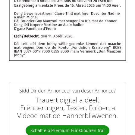
Sidd Dir den Annonceur vun dëser Annonce?
Trauert digital a deelt
Erënnerungen, Texter, Fotoen a
Videoe mat de Hannerbliwwenen.
Schalt elo Premium-Funktiounen fräi