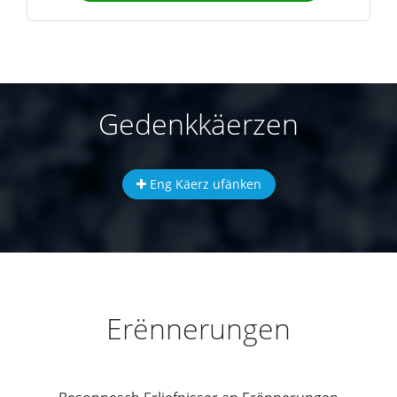
Gedenkkäerzen
Eng Käerz ufänken
Erënnerungen