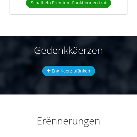
Schalt elo Premium-Funktiounen fräi
Gedenkkäerzen
Eng Käerz ufänken
Erënnerungen