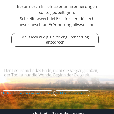
Besonnesch Erliefnisser an Erënnerungen
sollte gedeelt ginn.
Schreift iwwert déi Erliefnisser, déi Iech
besonnesch an Erënnerung bliwwe sinn.
Mellt Iech w.e.g. un, fir eng Erënnerung
anzedroen
Der Tod ist nicht das Ende, nicht die Vergänglichkeit,
der Tod ist nur die Wende, Beginn der Ewigkeit.
Kontakt zum Verlag aufnehmen
Mëssbrauch mellen
Hëllef & FAQ
Notzungsbedingungen