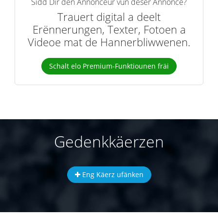
Sidd Dir den Annonceur vun dëser Annonce?
Trauert digital a deelt
Erënnerungen, Texter, Fotoen a
Videoe mat de Hannerbliwwenen.
Schalt elo Premium-Funktiounen fräi
Gedenkkäerzen
Eng Käerz ufänken