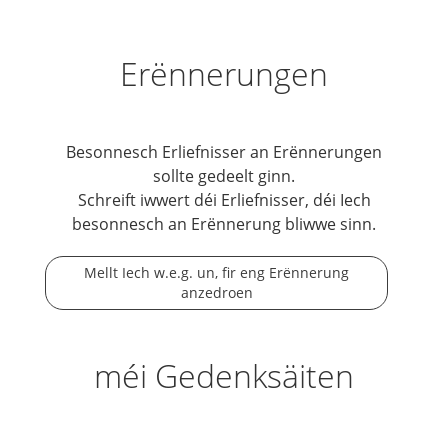
Erënnerungen
Besonnesch Erliefnisser an Erënnerungen
sollte gedeelt ginn.
Schreift iwwert déi Erliefnisser, déi Iech
besonnesch an Erënnerung bliwwe sinn.
Mellt Iech w.e.g. un, fir eng Erënnerung
anzedroen
méi Gedenksäiten