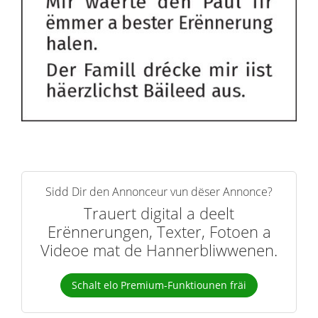
Sidd Dir den Annonceur vun dëser Annonce?
Trauert digital a deelt
Erënnerungen, Texter, Fotoen a
Videoe mat de Hannerbliwwenen.
Schalt elo Premium-Funktiounen fräi