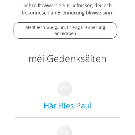
Schreift iwwert déi Erliefnisser, déi Iech
besonnesch an Erënnerung bliwwe sinn.
Mellt Iech w.e.g. un, fir eng Erënnerung
anzedroen
méi Gedenksäiten
Här Ries Paul