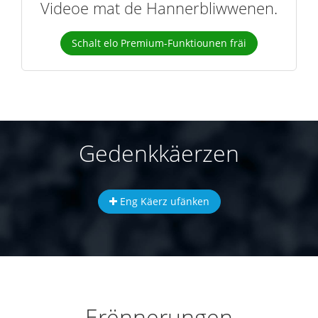
Videoe mat de Hannerbliwwenen.
Schalt elo Premium-Funktiounen fräi
Gedenkkäerzen
Eng Käerz ufänken
Erënnerungen