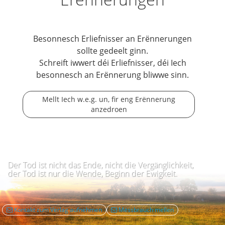
Besonnesch Erliefnisser an Erënnerungen
sollte gedeelt ginn.
Schreift iwwert déi Erliefnisser, déi Iech
besonnesch an Erënnerung bliwwe sinn.
Mellt Iech w.e.g. un, fir eng Erënnerung
anzedroen
Der Tod ist nicht das Ende, nicht die Vergänglichkeit,
der Tod ist nur die Wende, Beginn der Ewigkeit.
Kontakt zum Verlag aufnehmen
Mëssbrauch mellen